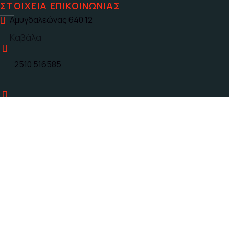
ΣΤΟΙΧΕΊΑ ΕΠΙΚΟΙΝΩΝΊΑΣ
Αμυγδαλεώνας 640 12
Καβάλα
2510 516585
6944352539
a.tounousidis@gmail.com
10:00 – 13:00
Δευτέρα έως Παρασκευή
17:00 – 20:00
Τρίτη και Παρασκευή απόγευμα