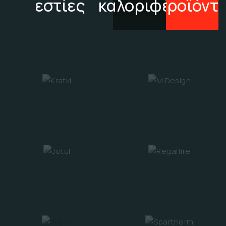
εστίες
καλοριφέρ
προϊόντ