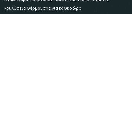
και λύσεις θέρμανσης για κάθε χώρο.
Συνδυάζουμε καινοτομία, αισθητική και υψηλή
απόδοση, προσφέροντας προϊόντα φιλικά προς
το περιβάλλον.
ΣΤΟΙΧΕΊΑ ΕΠΙΚΟΙΝΩΝΊΑΣ
Αμυγδαλεώνας 640 12
Καβάλα
2510 516585
6944352539
a.tounousidis@gmail.com
10:00 – 13:00