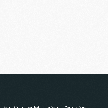
Ανακαλύψτε κορυφαίας ποιότητας τζάκια, σόμπες