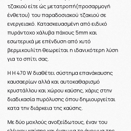
τζακιού είτε ώς μετατροπή(προσαρμογή
ένθετου) του παραδοσιακού τζακιού σε
ενεργειακό. Κατασκευασμένη από ειδικό
πυράντοχο χάλυβα πάχους 5mm και
εσωτερικά με επένδυση από χυτό
βερμικουλίτη θεωρείται η ιδανικότερη λύση
για το σπίτι σας.
Η H 470 W διαθέτει σύστημα επανάκαυσης
καυσαερίων αλλά και αυτοκαθαρισμό
κρυστάλλου και χώρου καύσης, χάρις στην
διαδικασία πυρόλυσης όπου δημιουργείται
κατα την διάρκεια της καύσης.
Με δύο μοχλούς ανοξείδωτους, έναν του
ελέγχου καύσης και έναν για το άνοιγμα της